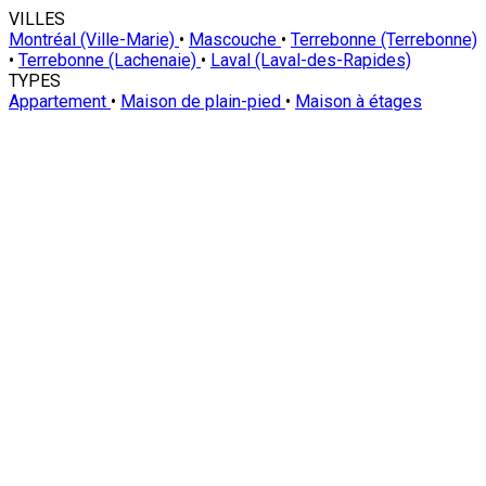
VILLES
Montréal (Ville-Marie)
•
Mascouche
•
Terrebonne (Terrebonne)
•
Terrebonne (Lachenaie)
•
Laval (Laval-des-Rapides)
TYPES
Appartement
•
Maison de plain-pied
•
Maison à étages