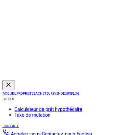
ACCUEIL
PROPRIETES
ACHETEURS
VENDEURS
BLOG
OUTILS
Calculateur de prêt hypothécaire
Taxe de mutation
CONTACT
Appelez-nous
Contactez-nous
English