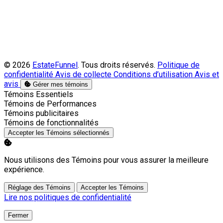
© 2026
EstateFunnel
. Tous droits réservés.
Politique de
confidentialité
Avis de collecte
Conditions d’utilisation
Avis et
avis
Gérer mes témoins
Activer
Témoins Essentiels
Activer
Témoins de Performances
Activer
Témoins publicitaires
Activer
Témoins de fonctionnalités
Accepter les Témoins sélectionnés
Nous utilisons des Témoins pour vous assurer la meilleure
expérience.
Réglage des Témoins
Accepter les Témoins
Lire nos politiques de confidentialité
Fermer