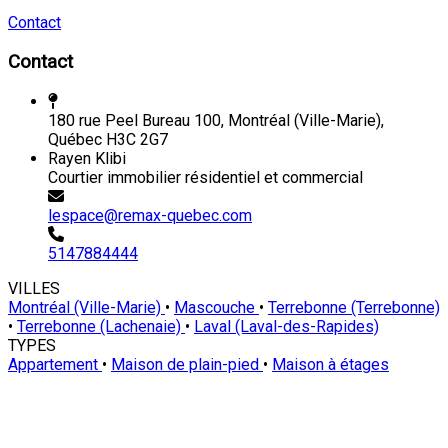
Contact
Contact
180 rue Peel Bureau 100, Montréal (Ville-Marie),
Québec H3C 2G7
Rayen Klibi
Courtier immobilier résidentiel et commercial
lespace@remax-quebec.com
5147884444
VILLES
Montréal (Ville-Marie)
•
Mascouche
•
Terrebonne (Terrebonne)
•
Terrebonne (Lachenaie)
•
Laval (Laval-des-Rapides)
TYPES
Appartement
•
Maison de plain-pied
•
Maison à étages