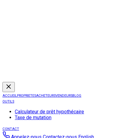
ACCUEIL
PROPRIETES
ACHETEURS
VENDEURS
BLOG
OUTILS
Calculateur de prêt hypothécaire
Taxe de mutation
CONTACT
Appelez-nous
Contactez-nous
English