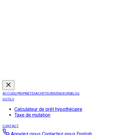
ACCUEIL
PROPRIETES
ACHETEURS
VENDEURS
BLOG
OUTILS
Calculateur de prêt hypothécaire
Taxe de mutation
CONTACT
Appelez-nous
Contactez-nous
English