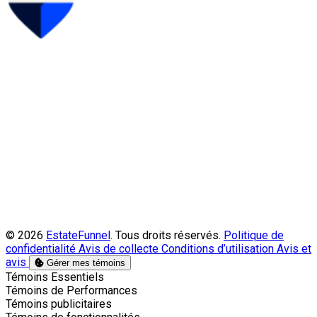
© 2026
EstateFunnel
. Tous droits réservés.
Politique de
confidentialité
Avis de collecte
Conditions d’utilisation
Avis et
avis
Gérer mes témoins
Activer
Témoins Essentiels
Activer
Témoins de Performances
Activer
Témoins publicitaires
Activer