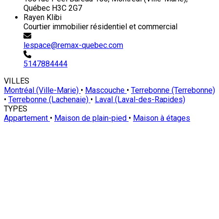
Québec H3C 2G7
Rayen Klibi
Courtier immobilier résidentiel et commercial
lespace@remax-quebec.com
5147884444
VILLES
Montréal (Ville-Marie)
•
Mascouche
•
Terrebonne (Terrebonne)
•
Terrebonne (Lachenaie)
•
Laval (Laval-des-Rapides)
TYPES
Appartement
•
Maison de plain-pied
•
Maison à étages