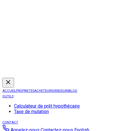
ACCUEIL
PROPRIETES
ACHETEURS
VENDEURS
BLOG
OUTILS
Calculateur de prêt hypothécaire
Taxe de mutation
CONTACT
Appelez-nous
Contactez-nous
English