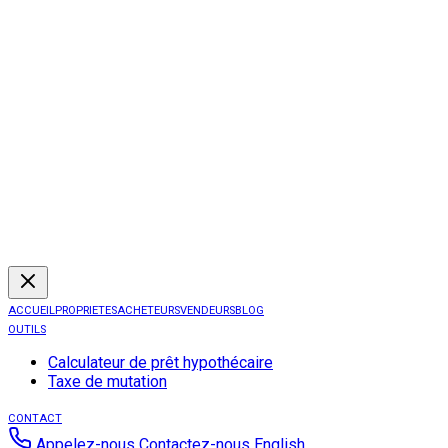
ACCUEIL
PROPRIETES
ACHETEURS
VENDEURS
BLOG
OUTILS
Calculateur de prêt hypothécaire
Taxe de mutation
CONTACT
Appelez-nous
Contactez-nous
English